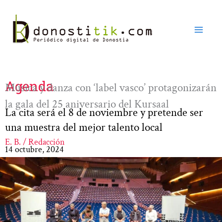
Ir
al
contenido
Agenda
Música y danza con ‘label vasco’ protagonizarán
la gala del 25 aniversario del Kursaal
La cita será el 8 de noviembre y pretende ser
una muestra del mejor talento local
E. B. / Redacción
14 octubre, 2024