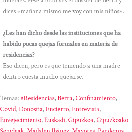
muebles. Pese a todo ves el dossier de Berra y
dices «mañana mismo me voy con mis niños».
¿Les han dicho desde las instituciones que ha
habido pocas quejas formales en materia de
residencias?
Eso dicen, pero es que teniendo a una madre
dentro cuesta mucho quejarse.
Temas:
#residencias
, 
Berra
, 
Confinamiento
, 
Covid
, 
Donostia
, 
Encierro
, 
Entrevista
, 
Envejecimiento
, 
Euskadi
, 
Gipuzkoa
, 
Gipuzkoako
Senideak
, 
Madalen Ibáñez
, 
Mayores
, 
Pandemia
, 