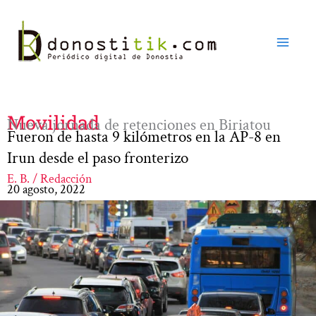
Ir
al
contenido
Movilidad
Nueva jornada de retenciones en Biriatou
Fueron de hasta 9 kilómetros en la AP-8 en
Irun desde el paso fronterizo
E. B. / Redacción
20 agosto, 2022