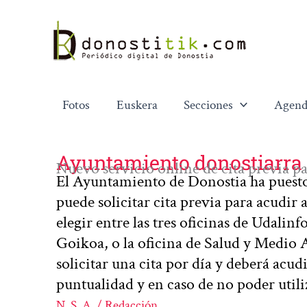
Ir
al
contenido
Fotos
Euskera
Secciones
Agend
Ayuntamiento donostiarra
Nuevo servicio online de cita previa pa
El Ayuntamiento de Donostia ha puesto 
puede solicitar cita previa para acudir 
elegir entre las tres oficinas de Udalinf
Goikoa, o la oficina de Salud y Medi
solicitar una cita por día y deberá acudi
puntualidad y en caso de no poder utili
N. S. A. / Redacción