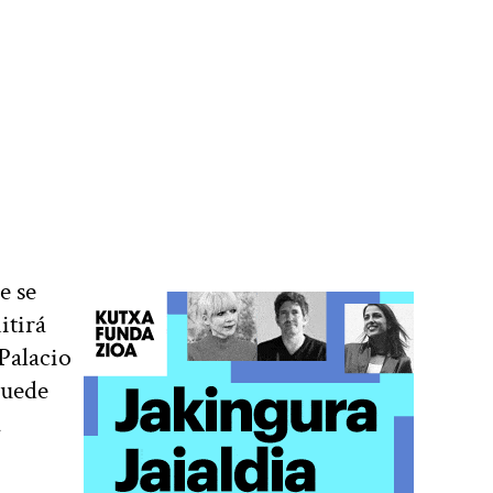
e se
itirá
 Palacio
puede
a