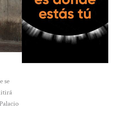
e se
itirá
 Palacio