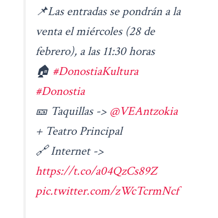
📌Las entradas se pondrán a la
venta el miércoles (28 de
febrero), a las 11:30 horas
🏠
#DonostiaKultura
#Donostia
🎫 Taquillas ->
@VEAntzokia
+ Teatro Principal
🔗 Internet ->
https://t.co/a04QzCs89Z
pic.twitter.com/zWcTcrmNcf