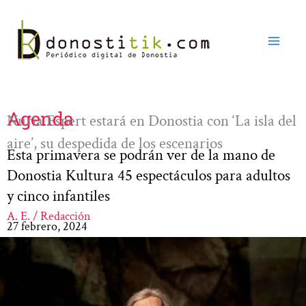
Ir
al
contenido
Agenda
Nuria Espert estará en Donostia con ‘La isla del
aire’, su despedida de los escenarios
Esta primavera se podrán ver de la mano de
Donostia Kultura 45 espectáculos para adultos
y cinco infantiles
A. E. / Redacción
27 febrero, 2024