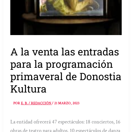
A la venta las entradas
para la programación
primaveral de Donostia
Kultura
POR
E. B. / REDACCIÓN
/
21 MARZO, 2023
La entidad ofrecerá 47 espectáculos: 18 conciertos, 16
obras de teatro para adultos, 10 espectáculos de danza