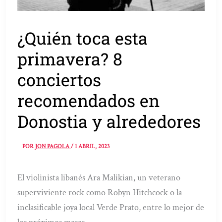
¿Quién toca esta
primavera? 8
conciertos
recomendados en
Donostia y alrededores
POR
JON PAGOLA
/
1 ABRIL, 2023
El violinista libanés Ara Malikian, un veterano
superviviente rock como Robyn Hitchcock o la
inclasificable joya local Verde Prato, entre lo mejor de