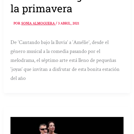
la primavera
POR
SONIA ALMOGUERA
/
3 ABRIL, 2021
De ‘Cantando bajo la lluvia’ a ‘Amélie’, desde el
género musical a la comedia pasando por el
melodrama, el séptimo arte está lleno de pequeñas
‘joyas’ que invitan a disfrutar de esta bonita estación
del año