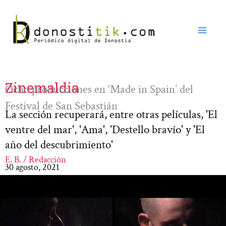
Ir
al
contenido
Zinemaldia
Ocho producciones en ‘Made in Spain’ del
Festival de San Sebastián
La sección recuperará, entre otras películas, 'El
ventre del mar', 'Ama', 'Destello bravío' y 'El
año del descubrimiento'
E. B. / Redacción
30 agosto, 2021