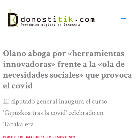
Ir
al
contenido
Olano aboga por «herramientas
innovadoras» frente a la «ola de
necesidades sociales» que provoca
el covid
El diputado general inaugura el curso
'Gipuzkoa tras la covid' celebrado en
Tabakalera
POR
E. B. / REDACCIÓN
/
3 SEPTIEMBRE, 2021