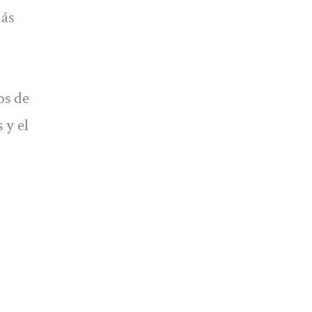
más
os de
 y el