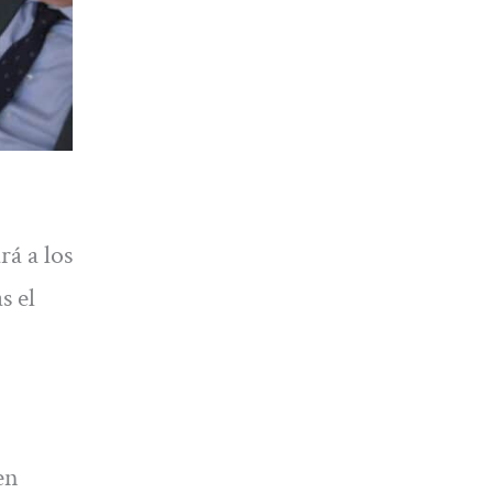
rá a los
s el
en