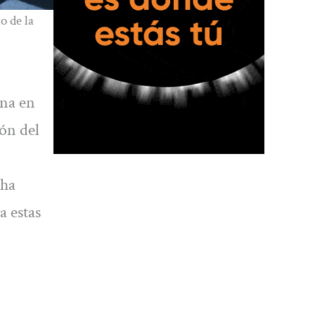
o de la
ana en
ón del
.
 ha
a estas