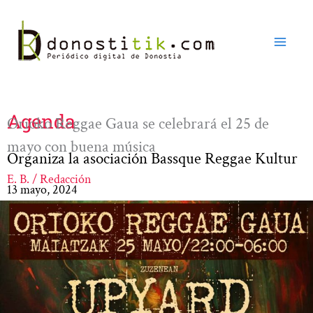
Ir
al
contenido
Agenda
Orioko Reggae Gaua se celebrará el 25 de
mayo con buena música
Organiza la asociación Bassque Reggae Kultur
E. B. / Redacción
13 mayo, 2024