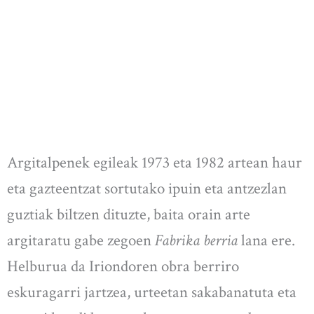
Argitalpenek egileak 1973 eta 1982 artean haur
eta gazteentzat sortutako ipuin eta antzezlan
guztiak biltzen dituzte, baita orain arte
argitaratu gabe zegoen
Fabrika berria
lana ere.
Helburua da Iriondoren obra berriro
eskuragarri jartzea, urteetan sakabanatuta eta