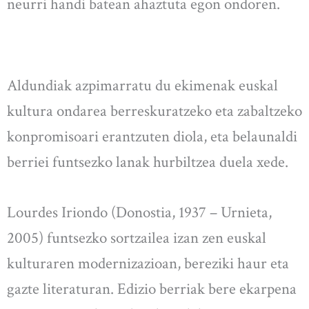
neurri handi batean ahaztuta egon ondoren.
Aldundiak azpimarratu du ekimenak euskal
kultura ondarea berreskuratzeko eta zabaltzeko
konpromisoari erantzuten diola, eta belaunaldi
berriei funtsezko lanak hurbiltzea duela xede.
Lourdes Iriondo (Donostia, 1937 – Urnieta,
2005) funtsezko sortzailea izan zen euskal
kulturaren modernizazioan, bereziki haur eta
gazte literaturan. Edizio berriak bere ekarpena