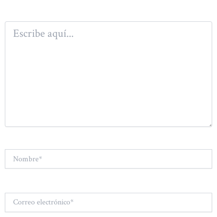
Escribe
aquí...
Nombre*
Correo
electrónico*