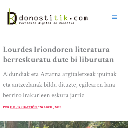
Ir
al
contenido
Lourdes Iriondoren literatura
berreskuratu dute bi liburutan
Aldundiak eta Aztarna argitaletxeak ipuinak
eta antzezlanak bildu dituzte, egilearen lana
berriro irakurleen eskura jarriz
POR
E. B. / REDACCIÓN
/
20 ABRIL, 2026