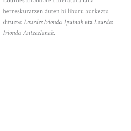
Lourdes Iriondoren literatura lana
berreskuratzen duten bi liburu aurkeztu
dituzte:
Lourdes Iriondo. Ipuinak
eta
Lourdes
Iriondo. Antzezlanak
.