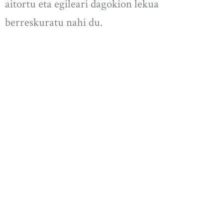
aitortu eta egileari dagokion lekua
berreskuratu nahi du.