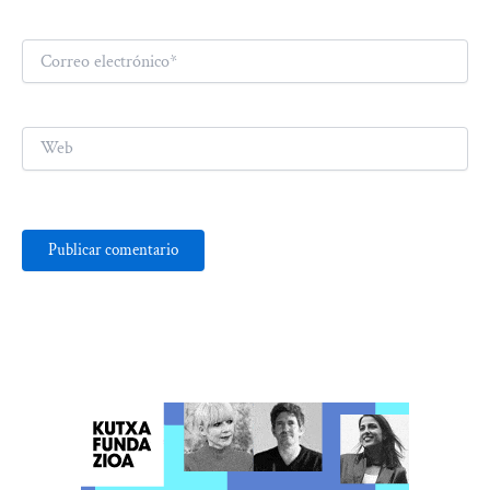
Correo
electrónico*
Web