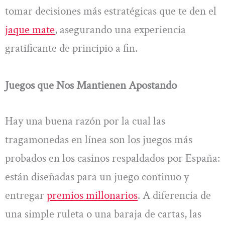
tomar decisiones más estratégicas que te den el
jaque mate
, asegurando una experiencia
gratificante de principio a fin.
Juegos que Nos Mantienen Apostando
Hay una buena razón por la cual las
tragamonedas en línea son los juegos más
probados en los casinos respaldados por España:
están diseñadas para un juego continuo y
entregar
premios millonarios
. A diferencia de
una simple ruleta o una baraja de cartas, las