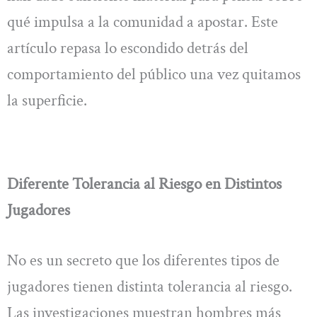
qué impulsa a la comunidad a apostar. Este
artículo repasa lo escondido detrás del
comportamiento del público una vez quitamos
la superficie.
Diferente Tolerancia al Riesgo en Distintos
Jugadores
No es un secreto que los diferentes tipos de
jugadores tienen distinta tolerancia al riesgo.
Las investigaciones muestran hombres más