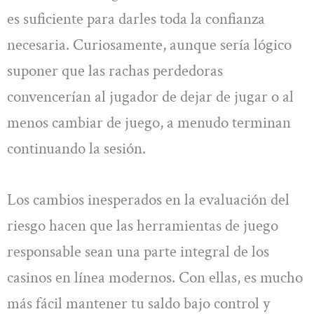
es suficiente para darles toda la confianza
necesaria. Curiosamente, aunque sería lógico
suponer que las rachas perdedoras
convencerían al jugador de dejar de jugar o al
menos cambiar de juego, a menudo terminan
continuando la sesión.
Los cambios inesperados en la evaluación del
riesgo hacen que las herramientas de juego
responsable sean una parte integral de los
casinos en línea modernos. Con ellas, es mucho
más fácil mantener tu saldo bajo control y