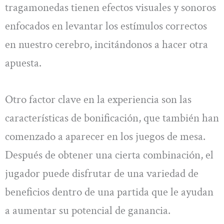
tragamonedas tienen efectos visuales y sonoros
enfocados en levantar los estímulos correctos
en nuestro cerebro, incitándonos a hacer otra
apuesta.
Otro factor clave en la experiencia son las
características de bonificación, que también han
comenzado a aparecer en los juegos de mesa.
Después de obtener una cierta combinación, el
jugador puede disfrutar de una variedad de
beneficios dentro de una partida que le ayudan
a aumentar su potencial de ganancia.