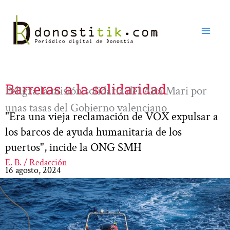
Ir
al
contenido
Barreras a la solidaridad
Peligra la misión solidaria del Aita Mari por
unas tasas del Gobierno valenciano
"Era una vieja reclamación de VOX expulsar a
los barcos de ayuda humanitaria de los
puertos", incide la ONG SMH
E. B. / Redacción
16 agosto, 2024