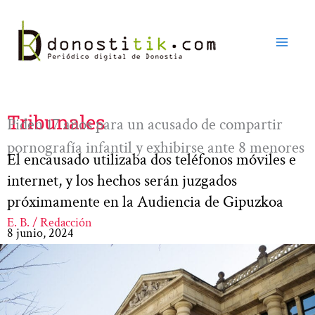
Ir
al
contenido
Tribunales
Piden 17 años para un acusado de compartir
pornografía infantil y exhibirse ante 8 menores
El encausado utilizaba dos teléfonos móviles e
internet, y los hechos serán juzgados
próximamente en la Audiencia de Gipuzkoa
E. B. / Redacción
8 junio, 2024