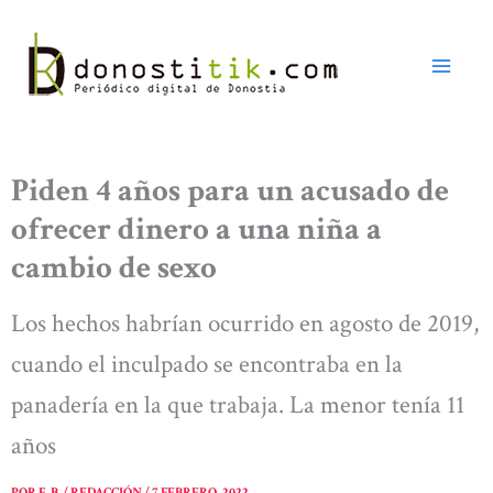
Ir
al
contenido
Piden 4 años para un acusado de
ofrecer dinero a una niña a
cambio de sexo
Los hechos habrían ocurrido en agosto de 2019,
cuando el inculpado se encontraba en la
panadería en la que trabaja. La menor tenía 11
años
POR
E. B. / REDACCIÓN
/
7 FEBRERO, 2022