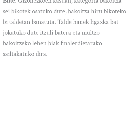
Elite
. Gizonezkoen kasuan, kategoria bakoitza
sei bikotek osatuko dute, bakoitza hiru bikoteko
bi taldetan banatuta. Talde hauek ligaxka bat
jokatuko dute itzuli batera eta multzo
bakoitzeko lehen biak finalerdietarako
sailtakatuko dira.