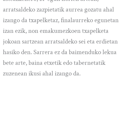
arratsaldeko zazpietatik aurrea gozatu ahal
izango da txapelketaz, finalaurreko egunetan
izan ezik, non emakumezkoen txapelketa
jokoan sartzean arratsaldeko sei eta erdietan
hasiko den. Sarrera ez da baimenduko lekua
bete arte, baina etxetik edo tabernetatik
zuzenean ikusi ahal izango da.