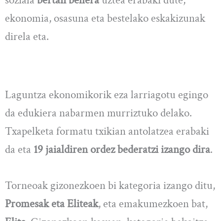
soziala
bertan behera
uztea erabaki dute,
ekonomia, osasuna eta bestelako eskakizunak
direla eta.
Laguntza ekonomikorik eza larriagotu egingo
da edukiera nabarmen murriztuko delako.
Txapelketa formatu txikian antolatzea erabaki
da eta
19 jaialdiren ordez bederatzi izango dira
.
Torneoak gizonezkoen bi kategoria izango ditu,
Promesak eta Eliteak
, eta emakumezkoen bat,