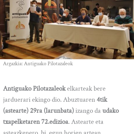
Argazkia: Antiguako Pilotazaleok
Antiguako Pilotazaleok
elkarteak bere
jarduerari ekingo dio. Abuztuaren
4tik
(astearte) 29ra (larunbata)
izango da
udako
txapelketaren 72.edizioa
. Astearte eta
asteazkenero, bi egun horien artean,