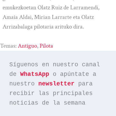
emukezkoetan Olatz Ruiz de Larramendi,
Amaia Aldai, Mirian Larrarte eta Olatz
Arrizabalaga pilotaria arituko dira.
Temas:
Antiguo
, 
Pilota
Síguenos en nuestro canal 
de 
WhatsApp
 o apúntate a 
nuestro 
newsletter
 para 
recibir las principales 
noticias de la semana