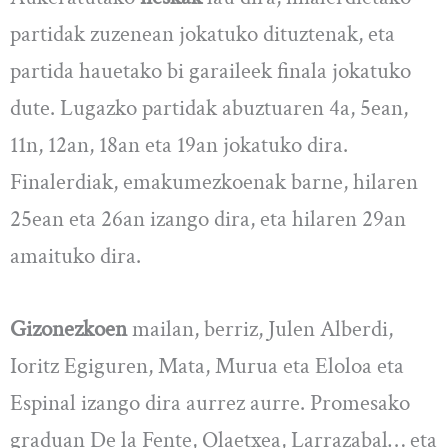
partidak zuzenean jokatuko dituztenak, eta
partida hauetako bi garaileek finala jokatuko
dute. Lugazko partidak abuztuaren 4a, 5ean,
11n, 12an, 18an eta 19an jokatuko dira.
Finalerdiak, emakumezkoenak barne, hilaren
25ean eta 26an izango dira, eta hilaren 29an
amaituko dira.
Gizonezkoen
mailan, berriz, Julen Alberdi,
Ioritz Egiguren, Mata, Murua eta Eloloa eta
Espinal izango dira aurrez aurre. Promesako
graduan De la Fente, Olaetxea, Larrazabal… eta