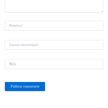
Nombre*
Correo
electrónico*
Web