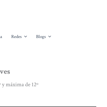
a
Redes
Blogs
eves
 y máxima de 12º