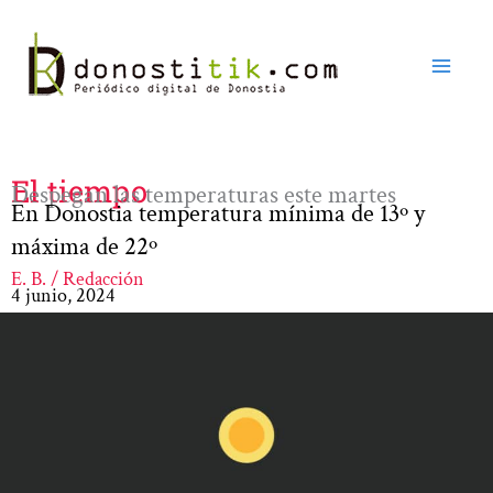
Ir
al
contenido
El tiempo
Despegan las temperaturas este martes
En Donostia temperatura mínima de 13º y
máxima de 22º
E. B. / Redacción
4 junio, 2024