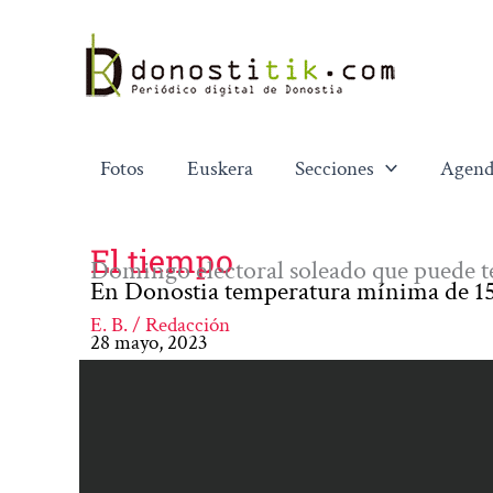
Ir
al
contenido
Fotos
Euskera
Secciones
Agend
El tiempo
Domingo electoral soleado que puede 
En Donostia temperatura mínima de 1
E. B. / Redacción
28 mayo, 2023