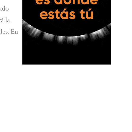
eado
á la
les. En