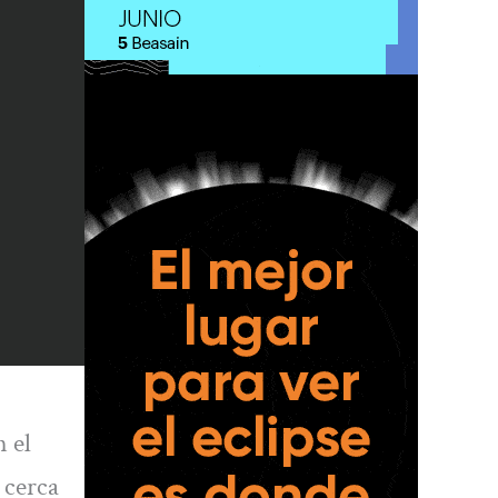
 el
 cerca