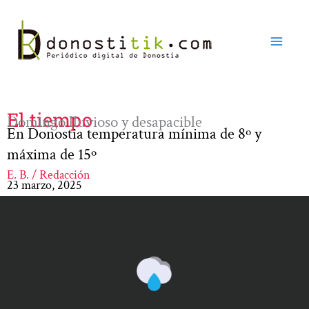
Ir
al
contenido
El tiempo
Domingo lluvioso y desapacible
En Donostia temperatura mínima de 8º y
máxima de 15º
E. B. / Redacción
23 marzo, 2025