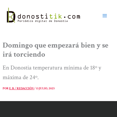
Ir
al
contenido
Domingo que empezará bien y se
irá torciendo
En Donostia temperatura mínima de 18º y
máxima de 24º.
POR
E. B. / REDACCIÓN
/
13 JULIO, 2025