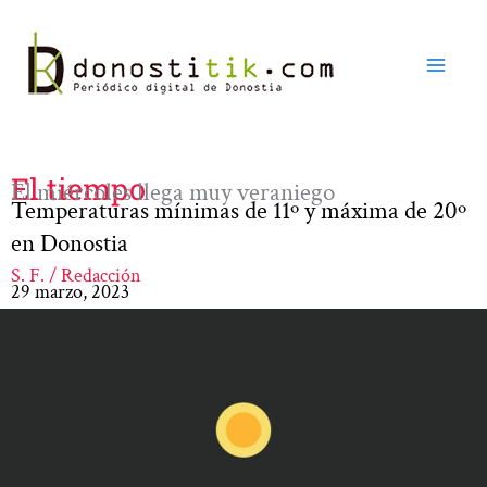
Ir
al
contenido
El tiempo
El miércoles llega muy veraniego
Temperaturas mínimas de 11º y máxima de 20º
en Donostia
S. F. / Redacción
29 marzo, 2023