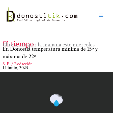
Ir
al
contenido
El tiempo
Lluvia solo por la mañana este miércoles
En Donostia temperatura mínima de 15º y
máxima de 22º
S. F. / Redacción
14 junio, 2023