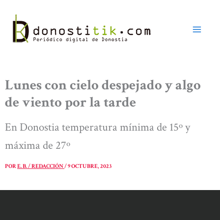
Ir
al
contenido
Lunes con cielo despejado y algo
de viento por la tarde
En Donostia temperatura mínima de 15º y
máxima de 27º
POR
E. B. / REDACCIÓN
/
9 OCTUBRE, 2023