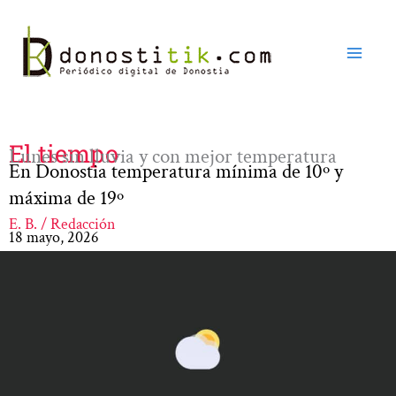
Ir
al
contenido
El tiempo
Lunes sin lluvia y con mejor temperatura
En Donostia temperatura mínima de 10º y
máxima de 19º
E. B. / Redacción
18 mayo, 2026