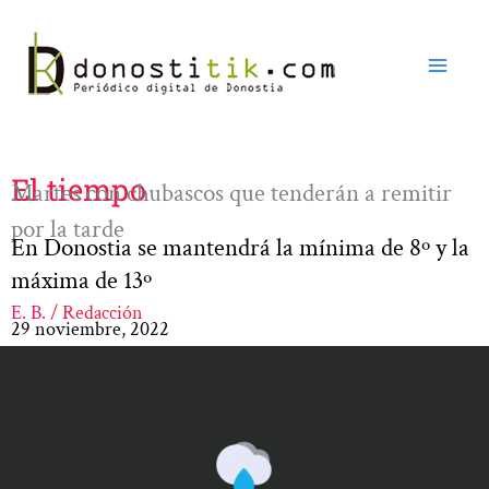
Ir
al
contenido
El tiempo
Martes con chubascos que tenderán a remitir
por la tarde
En Donostia se mantendrá la mínima de 8º y la
máxima de 13º
E. B. / Redacción
29 noviembre, 2022