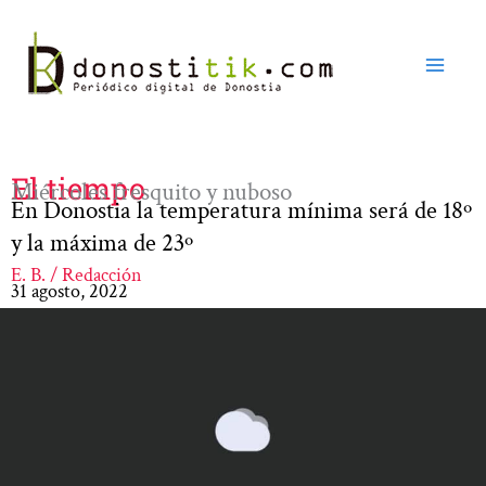
Ir
al
contenido
El tiempo
Miércoles fresquito y nuboso
En Donostia la temperatura mínima será de 18º
y la máxima de 23º
E. B. / Redacción
31 agosto, 2022