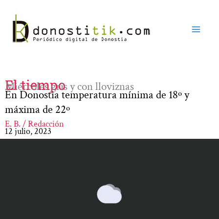
Ir
al
contenido
El tiempo
Miércoles gris y con lloviznas
En Donostia temperatura mínima de 18º y
máxima de 22º
E. B. / Redacción
12 julio, 2023