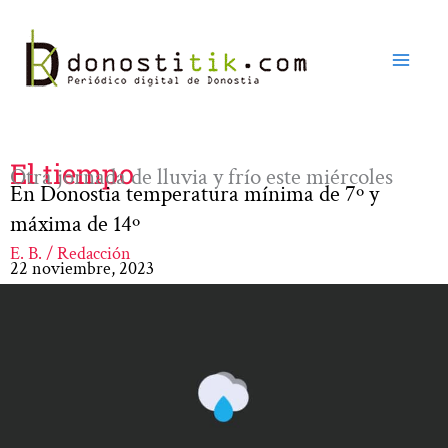
Ir
al
contenido
El tiempo
Otra jornada de lluvia y frío este miércoles
En Donostia temperatura mínima de 7º y
máxima de 14º
E. B. / Redacción
22 noviembre, 2023