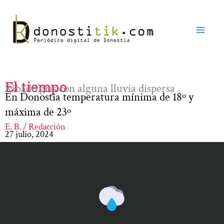
Ir
al
contenido
El tiempo
Sábado gris con alguna lluvia dispersa
En Donostia temperatura mínima de 18º y
máxima de 23º
E. B. / Redacción
27 julio, 2024