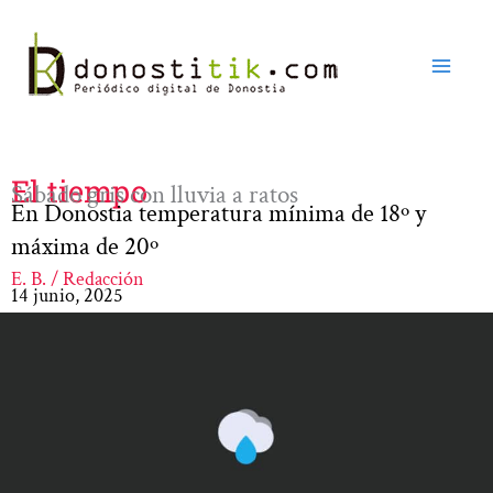
Ir
al
contenido
El tiempo
Sábado gris con lluvia a ratos
En Donostia temperatura mínima de 18º y
máxima de 20º
E. B. / Redacción
14 junio, 2025