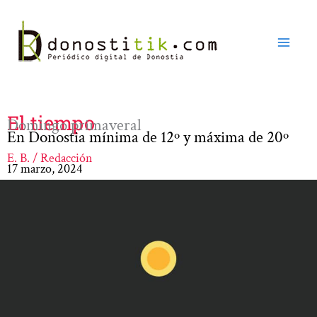
Ir
al
contenido
El tiempo
Domingo primaveral
En Donostia mínima de 12º y máxima de 20º
E. B. / Redacción
17 marzo, 2024