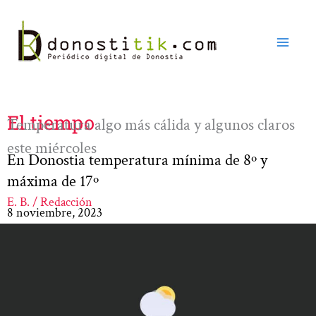
Ir
al
contenido
El tiempo
Temperatura algo más cálida y algunos claros
este miércoles
En Donostia temperatura mínima de 8º y
máxima de 17º
E. B. / Redacción
8 noviembre, 2023