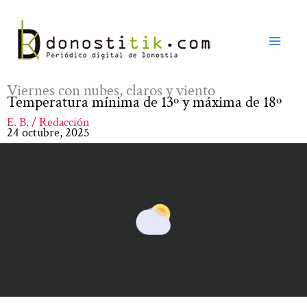
Ir
al
contenido
Viernes con nubes, claros y viento
Temperatura mínima de 13º y máxima de 18º
E. B. / Redacción
24 octubre, 2025