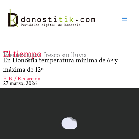
Ir
al
contenido
El tiempo
Viernes gris y fresco sin lluvia
En Donostia temperatura mínima de 6º y
máxima de 12º
E. B. / Redacción
27 marzo, 2026