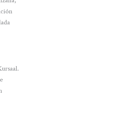
anzana,
ación
dada
Kursaal.
de
n