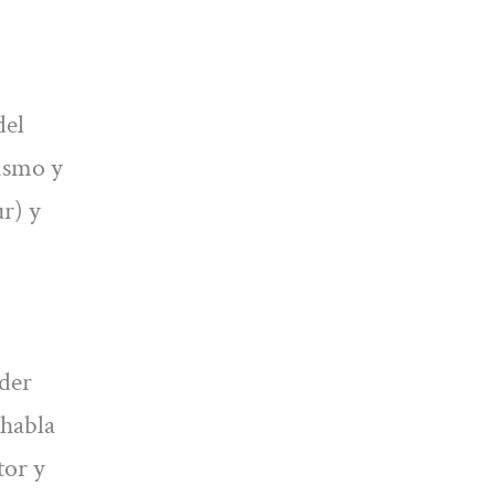
del
ismo y
r) y
der
 habla
tor y