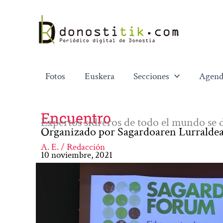
Ir
al
contenido
Fotos
Euskera
Secciones
Agend
Encuentro
Expertos sidreros de todo el mundo se 
Organizado por Sagardoaren Lurraldea s
A. E. / Redacción
10 noviembre, 2021