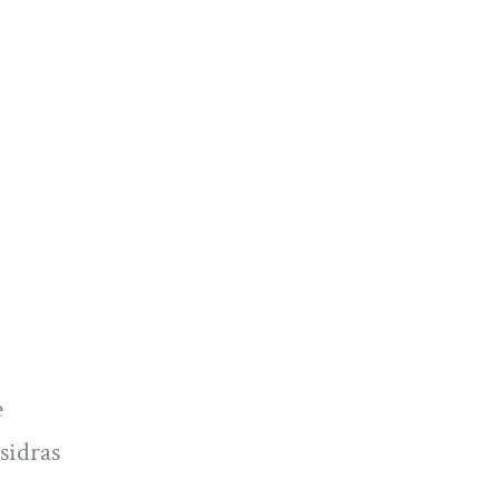
e
sidras