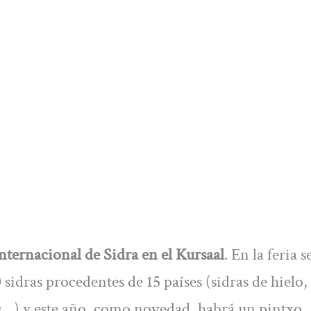
Internacional de Sidra en el Kursaal
. En la feria s
idras procedentes de 15 países (sidras de hielo, 
as…) y este año, como novedad, habrá un pintxo