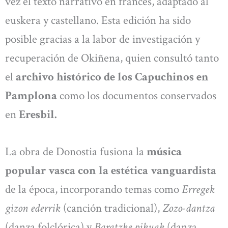
vez el texto narrativo en francés, adaptado al
euskera y castellano. Esta edición ha sido
posible gracias a la labor de investigación y
recuperación de Okiñena, quien consultó tanto
el
archivo histórico de los Capuchinos en
Pamplona
como los documentos conservados
en
Eresbil.
La obra de Donostia fusiona la
música
popular vasca con la estética vanguardista
de la época, incorporando temas como
Erregek
gizon ederrik
(canción tradicional),
Zozo-dantza
(danza folclórica) y
Baratzke pikuak
(danza