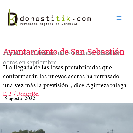
Ir
al
contenido
Ayuntamiento de San Sebastián
Puente de Astiñene: nuevo retraso y final de
obras en septiembre
"La llegada de las losas prefabricadas que
conformarán las nuevas aceras ha retrasado
una vez más la previsión", dice Agirrezabalaga
E. B. / Redacción
19 agosto, 2022