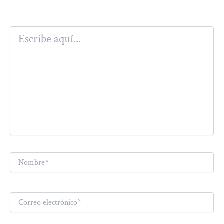
Escribe
aquí...
Nombre*
Correo
electrónico*