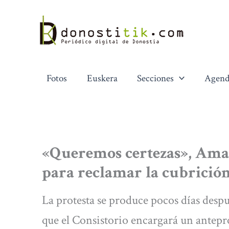
Ir
al
contenido
Fotos
Euskera
Secciones
Agend
«Queremos certezas», Amara
para reclamar la cubrició
La protesta se produce pocos días despu
que el Consistorio encargará un antepr