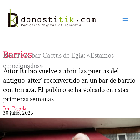
Ir
al
contenido
Barrios
Reabre el bar Cactus de Egia: «Estamos
emocionados»
Aitor Rubio vuelve a abrir las puertas del
antiguo 'after' reconvertido en un bar de barrio
con terraza. El público se ha volcado en estas
primeras semanas
Jon Pagola
30 julio, 2023