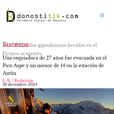
Ir
al
contenido
Sucesos
Rescatados dos gipuzkoanos heridos en el
Pirineo aragonés
Una esquiadora de 27 años fue evacuada en el
Pico Aspe y un menor de 14 en la estación de
Astún
E. B. / Redacción
30 diciembre, 2024