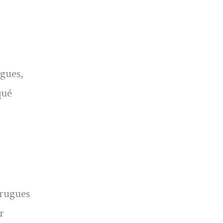
gues,
qué
rrugues
r