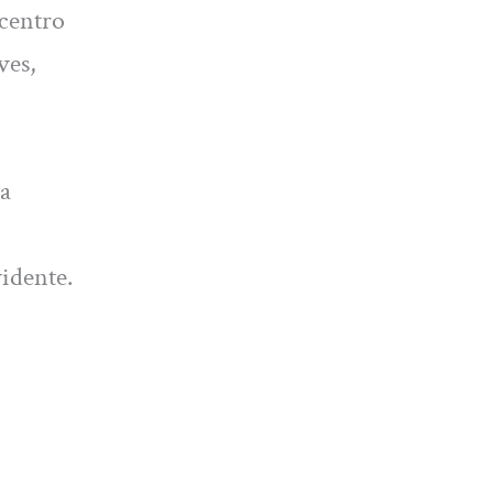
 centro
ves,
da
idente.