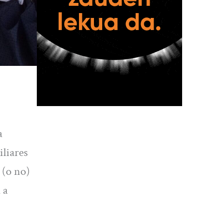
a
iliares
 (o no)
 a