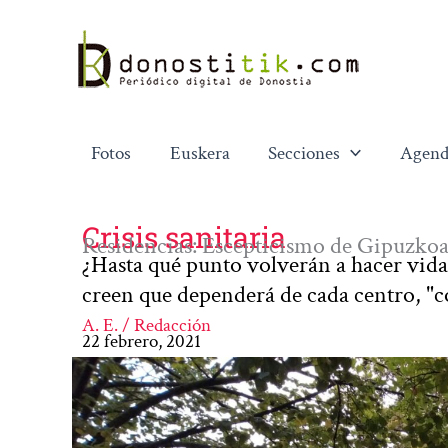
Ir
al
contenido
Fotos
Euskera
Secciones
Agend
Crisis sanitaria
Residencias: Escepticismo de Gipuzkoak
¿Hasta qué punto volverán a hacer vida 
creen que dependerá de cada centro, "
A. E. / Redacción
22 febrero, 2021