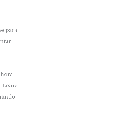
me para
ontar
ahora
ortavoz
 mundo