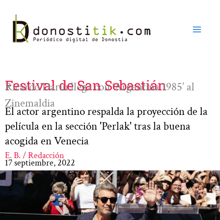
Ir
al
contenido
Festival de San Sebastián
Ricardo Darín llega con ‘Argentina 1985’ al
Zinemaldia
El actor argentino respalda la proyección de la
película en la sección 'Perlak' tras la buena
acogida en Venecia
E. B. / Redacción
17 septiembre, 2022