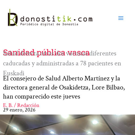
Ir
al
contenido
Sanidad pública vasca
Salud detecta otras dos vacunas diferentes
caducadas y administradas a 78 pacientes en
Euskadi
El consejero de Salud Alberto Martínez y la
directora general de Osakidetza, Lore Bilbao,
han comparecido este jueves
E. B. / Redacción
29 enero, 2026