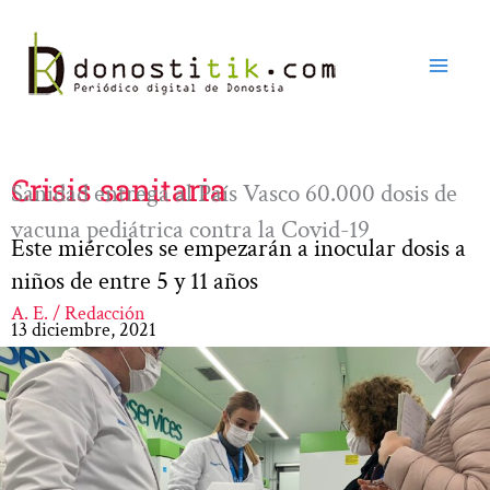
Ir
al
contenido
Crisis sanitaria
Sanidad entrega al País Vasco 60.000 dosis de
vacuna pediátrica contra la Covid-19
Este miércoles se empezarán a inocular dosis a
niños de entre 5 y 11 años
A. E. / Redacción
13 diciembre, 2021