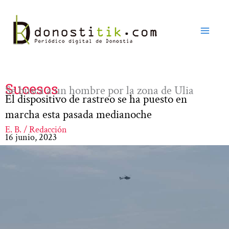
Ir
al
contenido
Sucesos
Se busca a un hombre por la zona de Ulia
El dispositivo de rastreo se ha puesto en
marcha esta pasada medianoche
E. B. / Redacción
16 junio, 2023