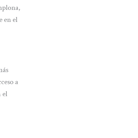
mplona,
e en el
más
cceso a
 el