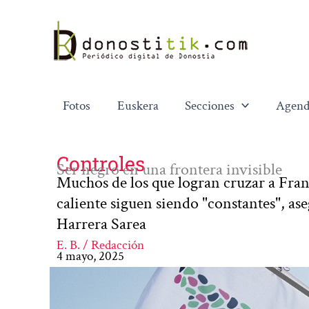
Ir
al
contenido
Fotos
Euskera
Secciones
Agend
Controles
Ser negro en una frontera invisible
Muchos de los que logran cruzar a Fran
caliente siguen siendo "constantes", a
Harrera Sarea
E. B. / Redacción
4 mayo, 2025