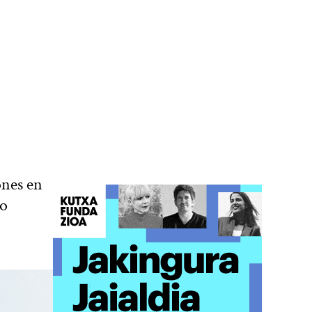
ones en
go