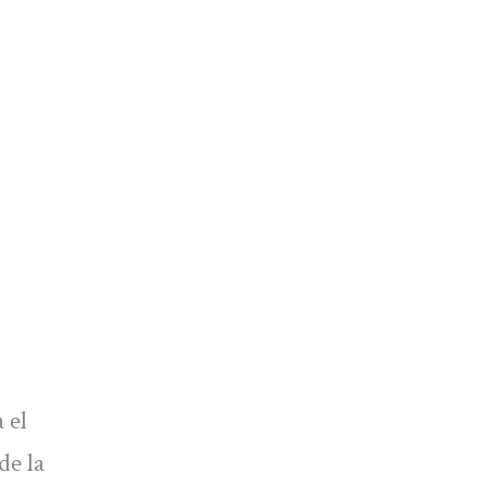
 el
de la