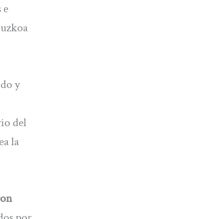
 e
puzkoa
do y
io del
ea la
ron
ados por