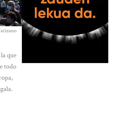
Farizano
la que
e todo
ropa,
gala.