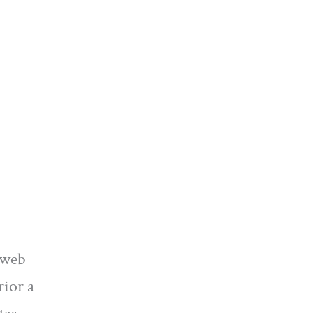
 web
rior a