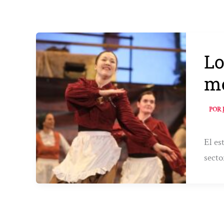
Lo
me
POR
El es
secto