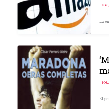
POR
La em
‘M
ma
POR
El pe