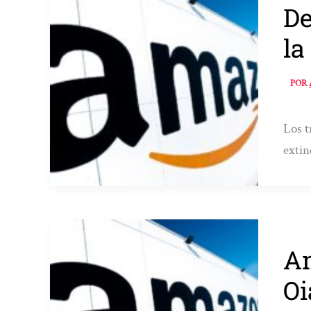
De
la
POR
Los t
extin
Am
Oi