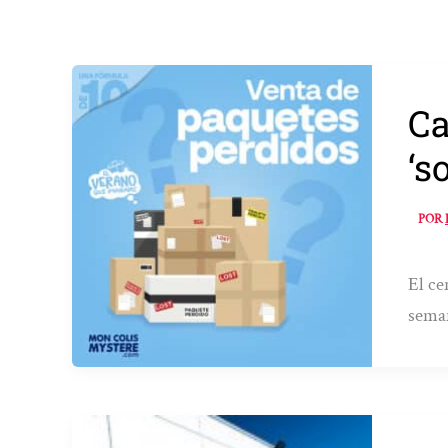
Ca
‘s
POR
El ce
seman